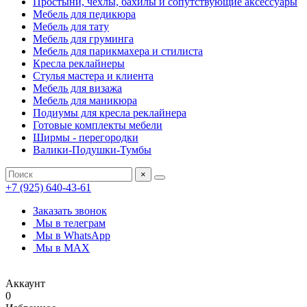
Простыни, чехлы, бахилы и сопутствующие аксессуары
Мебель для педикюра
Мебель для тату
Мебель для груминга
Мебель для парикмахера и стилиста
Кресла реклайнеры
Стулья мастера и клиента
Мебель для визажа
Мебель для маникюра
Подиумы для кресла реклайнера
Готовые комплекты мебели
Ширмы - перегородки
Валики-Подушки-Тумбы
×
+7 (925) 640-43-61
Заказать звонок
Мы в телеграм
Мы в WhatsApp
Мы в MAX
Аккаунт
0