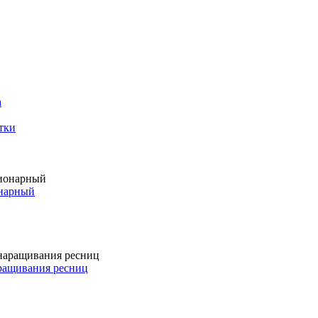
а
тки
онарный
аращивания ресниц