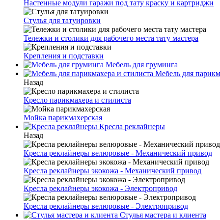
Настенные модули гаражи под тату краску и картриджи
Стулья для татуировки
Тележки и столики для рабочего места тату мастера
Крепления и подставки
Мебель для груминга
Мебель для парикм
Назад
Кресло парикмахера и стилиста
Мойка парикмахерская
Кресла реклайнеры
Назад
Кресла реклайнеры велюровые - Механический привод
Кресла реклайнеры экокожа - Механический привод
Кресла реклайнеры экокожа - Электропривод
Кресла реклайнеры велюровые - Электропривод
Стулья мастера и клиента