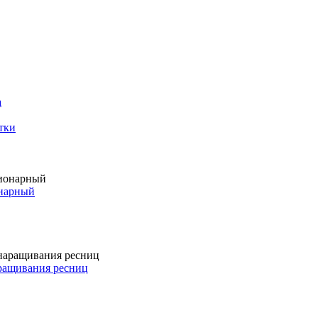
а
тки
онарный
аращивания ресниц