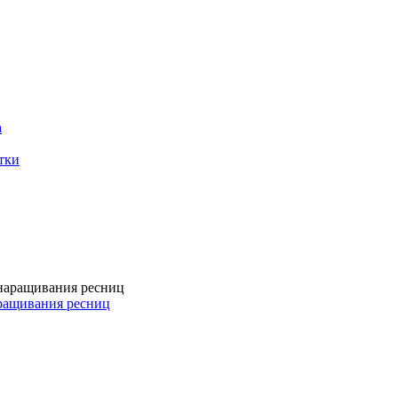
а
тки
аращивания ресниц