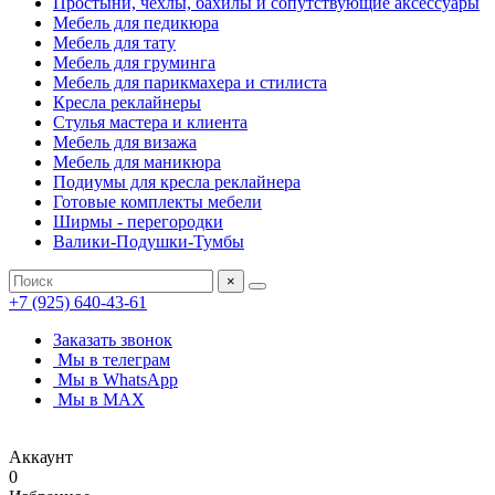
Простыни, чехлы, бахилы и сопутствующие аксессуары
Мебель для педикюра
Мебель для тату
Мебель для груминга
Мебель для парикмахера и стилиста
Кресла реклайнеры
Стулья мастера и клиента
Мебель для визажа
Мебель для маникюра
Подиумы для кресла реклайнера
Готовые комплекты мебели
Ширмы - перегородки
Валики-Подушки-Тумбы
×
+7 (925) 640-43-61
Заказать звонок
Мы в телеграм
Мы в WhatsApp
Мы в MAX
Аккаунт
0