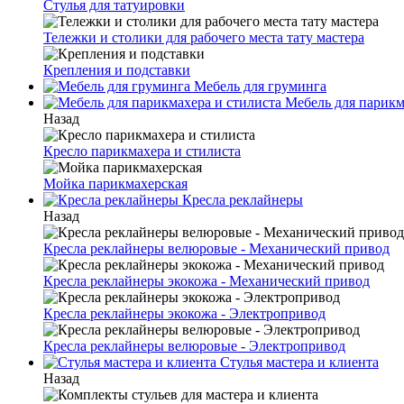
Стулья для татуировки
Тележки и столики для рабочего места тату мастера
Крепления и подставки
Мебель для груминга
Мебель для парикм
Назад
Кресло парикмахера и стилиста
Мойка парикмахерская
Кресла реклайнеры
Назад
Кресла реклайнеры велюровые - Механический привод
Кресла реклайнеры экокожа - Механический привод
Кресла реклайнеры экокожа - Электропривод
Кресла реклайнеры велюровые - Электропривод
Стулья мастера и клиента
Назад