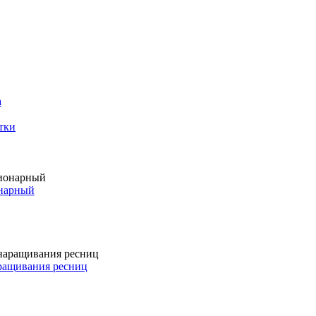
а
тки
онарный
аращивания ресниц