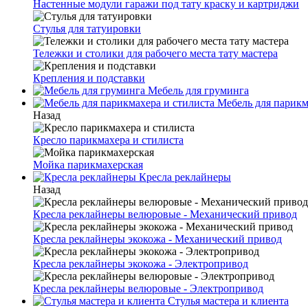
Настенные модули гаражи под тату краску и картриджи
Стулья для татуировки
Тележки и столики для рабочего места тату мастера
Крепления и подставки
Мебель для груминга
Мебель для парикм
Назад
Кресло парикмахера и стилиста
Мойка парикмахерская
Кресла реклайнеры
Назад
Кресла реклайнеры велюровые - Механический привод
Кресла реклайнеры экокожа - Механический привод
Кресла реклайнеры экокожа - Электропривод
Кресла реклайнеры велюровые - Электропривод
Стулья мастера и клиента