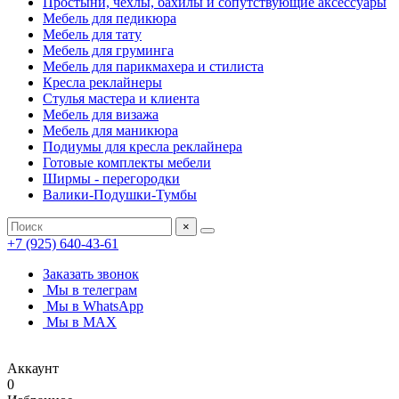
Простыни, чехлы, бахилы и сопутствующие аксессуары
Мебель для педикюра
Мебель для тату
Мебель для груминга
Мебель для парикмахера и стилиста
Кресла реклайнеры
Стулья мастера и клиента
Мебель для визажа
Мебель для маникюра
Подиумы для кресла реклайнера
Готовые комплекты мебели
Ширмы - перегородки
Валики-Подушки-Тумбы
×
+7 (925) 640-43-61
Заказать звонок
Мы в телеграм
Мы в WhatsApp
Мы в MAX
Аккаунт
0