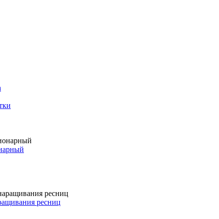
а
тки
онарный
аращивания ресниц