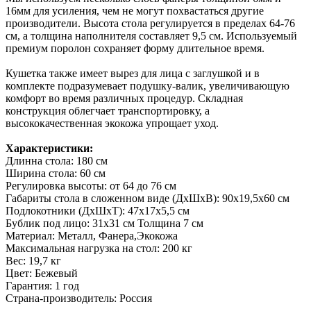
16мм для усиления, чем не могут похвастаться другие
производители. Высота стола регулируется в пределах 64-
76
см
, а толщина наполнителя составляет
9,5 см
. Используемый
премиум поролон сохраняет форму длительное время.
Кушетка также имеет вырез для лица с заглушкой и в
комплекте подразумевает подушку-валик, увеличивающую
комфорт во время различных процедур. Складная
конструкция облегчает транспортировку, а
высококачественная экокожа упрощает уход.
Характеристики:
Длинна стола:
180 см
Ширина стола:
60 см
Регулировка высоты: от 64 до
76 см
Габариты стола в сложенном виде (ДхШхВ): 90х19,5х60 см
Подлокотники (ДхШхТ): 47х17х5,5 см
Бублик под лицо: 31х31 см Толщина
7 см
Материал: Металл, Фанера,Экокожа
Максимальная нагрузка на стол:
200 кг
Вес:
19,7 кг
Цвет: Бежевый
Гарантия: 1 год
Страна-производитель: Россия