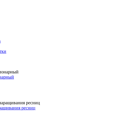
а
тки
онарный
аращивания ресниц