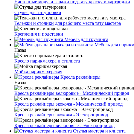
Настенные модули гаражи под тату краску и картриджи
Стулья для татуировки
Тележки и столики для рабочего места тату мастера
Крепления и подставки
Мебель для груминга
Мебель для парикм
Назад
Кресло парикмахера и стилиста
Мойка парикмахерская
Кресла реклайнеры
Назад
Кресла реклайнеры велюровые - Механический привод
Кресла реклайнеры экокожа - Механический привод
Кресла реклайнеры экокожа - Электропривод
Кресла реклайнеры велюровые - Электропривод
Стулья мастера и клиента