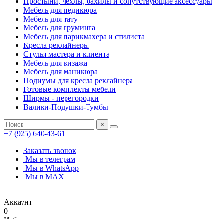
Простыни, чехлы, бахилы и сопутствующие аксессуары
Мебель для педикюра
Мебель для тату
Мебель для груминга
Мебель для парикмахера и стилиста
Кресла реклайнеры
Стулья мастера и клиента
Мебель для визажа
Мебель для маникюра
Подиумы для кресла реклайнера
Готовые комплекты мебели
Ширмы - перегородки
Валики-Подушки-Тумбы
×
+7 (925) 640-43-61
Заказать звонок
Мы в телеграм
Мы в WhatsApp
Мы в MAX
Аккаунт
0