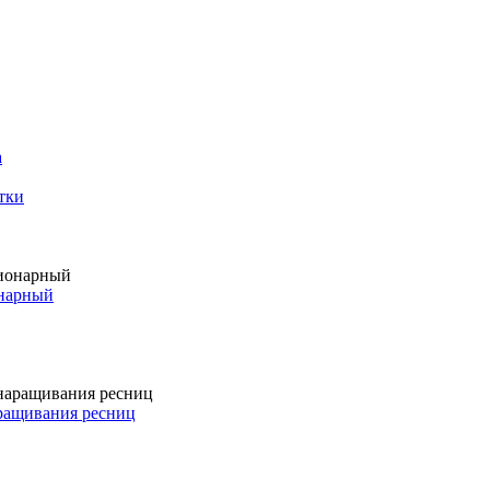
а
тки
онарный
аращивания ресниц