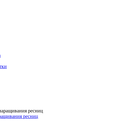
а
тки
аращивания ресниц