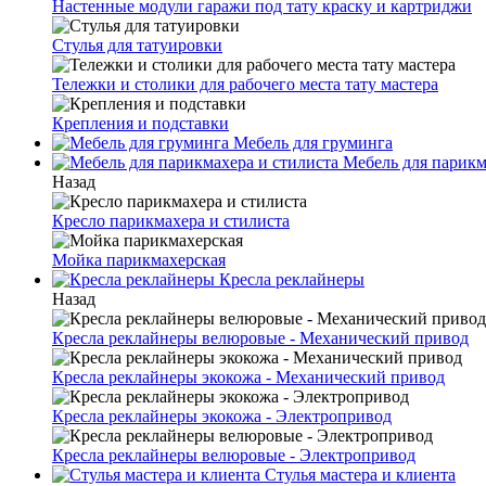
Настенные модули гаражи под тату краску и картриджи
Стулья для татуировки
Тележки и столики для рабочего места тату мастера
Крепления и подставки
Мебель для груминга
Мебель для парикм
Назад
Кресло парикмахера и стилиста
Мойка парикмахерская
Кресла реклайнеры
Назад
Кресла реклайнеры велюровые - Механический привод
Кресла реклайнеры экокожа - Механический привод
Кресла реклайнеры экокожа - Электропривод
Кресла реклайнеры велюровые - Электропривод
Стулья мастера и клиента