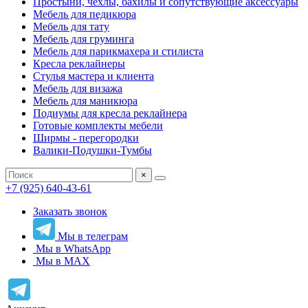
Простыни, чехлы, бахилы и сопутствующие аксессуары
Мебель для педикюра
Мебель для тату
Мебель для груминга
Мебель для парикмахера и стилиста
Кресла реклайнеры
Стулья мастера и клиента
Мебель для визажа
Мебель для маникюра
Подиумы для кресла реклайнера
Готовые комплекты мебели
Ширмы - перегородки
Валики-Подушки-Тумбы
×
+7 (925) 640-43-61
Заказать звонок
Мы в телеграм
Мы в WhatsApp
Мы в MAX